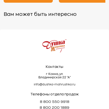
4.
Хранение:
- Храните изделия в сухом месте, чтобы избежать
Вам может быть интересно
появления плесени.
- Не рекомендуется складывать махровые вещи
под тяжелыми предметами, так как это может
деформировать ворс.
Эти простые правила помогут сохранить
махровые изделия мягкими, пушистыми и
долговечными!
Контакты
г. Кохма, ул.
Владимирская 22 "А"
info@dushka-mahrushka.ru
Телефоны отдела продаж
8 800 550 9918
8 800 200 1889