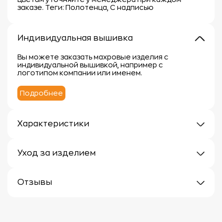
заказе. Теги: Полотенца, С надписью
Индивидуальная вышивка
Вы можете заказать махровые изделия с
индивидуальной вышивкой, например с
логотипом компании или именем.
Подробнее
Характеристики
Плотность: 380г/м
Материал: 100% хлопок
Уход за изделием
Уход за махровыми изделиями требует внимания,
чтобы сохранить их мягкость, впитывающие
Отзывы
свойства и яркость цвета.
Вот несколько рекомендаций:
Отзывов еще нет
1.
Стирка:
- Перед первой стиркой рекомендуется