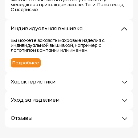
менеджера при каждом заказе. Теги: Полотенца,
С надписью
Индивидуальная вышивка
Вы можете заказать махровые изделия с
индивидуальной вышивкой, например с
логотипом компании или именем.
Подробнее
Характеристики
Плотность: 380г/м
Материал: 100% хлопок
Уход за изделием
Уход за махровыми изделиями требует внимания,
чтобы сохранить их мягкость, впитывающие
Отзывы
свойства и яркость цвета.
Вот несколько рекомендаций:
Отзывов еще нет
1.
Стирка: