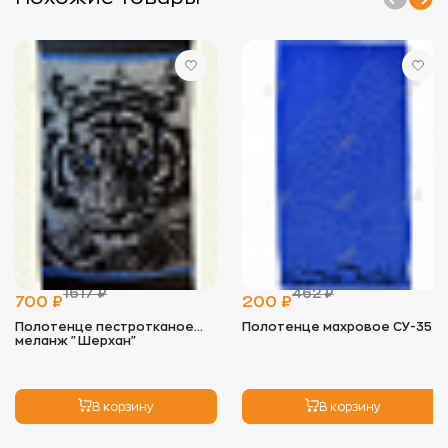
- Стирать изделия отдельно от вещей с
пуговицами, замками и липучками, чтобы
избежать зацепок.
- Используйте мягкие моющие средства,
предпочтительно гели, и минимальное
количество кондиционера, так как он снижает
впитывающие свойства ткани.
- Оптимальная температура для стирки — 40°C. В
некоторых случаях (например, для полотенец)
допустимо повышение температуры до 60°C, но
регулярно стирать при высокой температуре не
рекомендуется.
2.
Сушка:
- Избегайте длительного воздействия прямых
солнечных лучей, чтобы цвет не выгорал.
- Идеальный вариант — сушка на воздухе, но
можно использовать сушильную машину на
1617 ₽
462 ₽
низких оборотах. Это помогает сохранить
700 ₽
200 ₽
мягкость изделия.
Полотенце пестротканое
Полотенце махровое СУ-35
меланж "Шерхан"
3.
Глажка:
- Махровые изделия не нуждаются в глажке, так
как ворс может примяться. Если необходимо,
используйте режим деликатной глажки с низкой
В корзину
В корзину
температурой.
4.
Хранение: