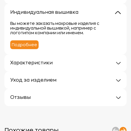
Индивидуальная вышивка
Вы можете заказать махровые изделия с
индивидуальной вышивкой, например с
логотипом компании или именем.
Подробнее
Характеристики
Плотность: 400 г/кв.м.
Материал: 100% хлопок
Уход за изделием
Уход за махровыми изделиями требует внимания,
чтобы сохранить их мягкость, впитывающие
Отзывы
свойства и яркость цвета.
Вот несколько рекомендаций:
Отзывов еще нет
1.
Стирка:
- Перед первой стиркой рекомендуется
прополоскать махровые изделия в холодной воде
без моющего средства.
Похожие товары