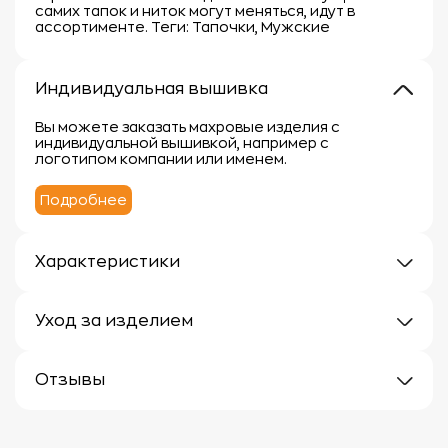
самих тапок и ниток могут меняться, идут в
ассортименте. Теги: Тапочки, Мужские
Индивидуальная вышивка
Вы можете заказать махровые изделия с
индивидуальной вышивкой, например с
логотипом компании или именем.
Подробнее
Характеристики
Плотность: 380 г/кв.м.
Материал: 100% хлопок
Уход за изделием
Уход за махровыми изделиями требует внимания,
чтобы сохранить их мягкость, впитывающие
Отзывы
свойства и яркость цвета.
Вот несколько рекомендаций:
Отзывов еще нет
1.
Стирка: