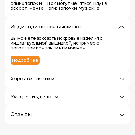
самих тапок и ниток могут меняться, идут в
ассортименте. Теги: Тапочки, Мужские
Индивидуальная вышивка
Вы можете заказать махровые изделия с
индивидуальной вышивкой, например с
логотипом компании или именем.
Подробнее
Характеристики
Плотность: 380 г/кв.м.
Материал: 100% хлопок
Уход за изделием
Уход за махровыми изделиями требует внимания,
чтобы сохранить их мягкость, впитывающие
Отзывы
свойства и яркость цвета.
Вот несколько рекомендаций:
Отзывов еще нет
1.
Стирка: