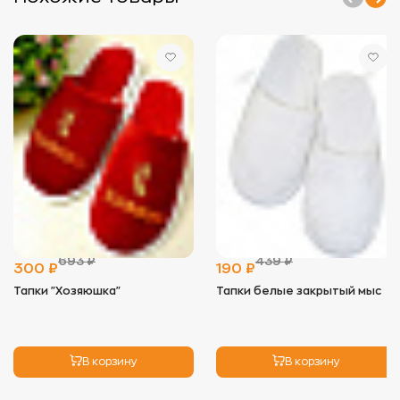
- Стирать изделия отдельно от вещей с
пуговицами, замками и липучками, чтобы
избежать зацепок.
- Используйте мягкие моющие средства,
предпочтительно гели, и минимальное
количество кондиционера, так как он снижает
впитывающие свойства ткани.
- Оптимальная температура для стирки — 40°C. В
некоторых случаях (например, для полотенец)
допустимо повышение температуры до 60°C, но
регулярно стирать при высокой температуре не
рекомендуется.
2.
Сушка:
- Избегайте длительного воздействия прямых
солнечных лучей, чтобы цвет не выгорал.
- Идеальный вариант — сушка на воздухе, но
можно использовать сушильную машину на
693 ₽
439 ₽
низких оборотах. Это помогает сохранить
300 ₽
190 ₽
мягкость изделия.
Тапки "Хозяюшка"
Тапки белые закрытый мыс
3.
Глажка:
- Махровые изделия не нуждаются в глажке, так
как ворс может примяться. Если необходимо,
используйте режим деликатной глажки с низкой
В корзину
В корзину
температурой.
4.
Хранение: