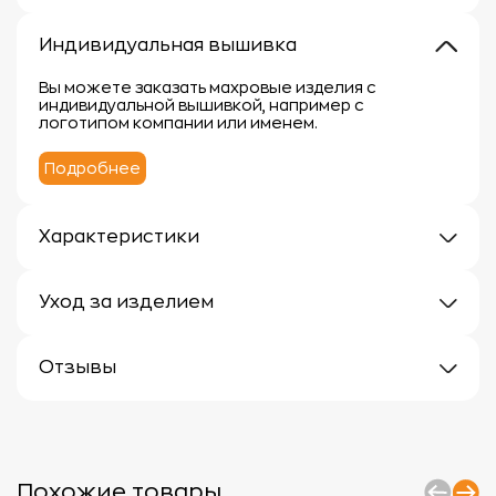
Индивидуальная вышивка
Вы можете заказать махровые изделия с
индивидуальной вышивкой, например с
логотипом компании или именем.
Подробнее
Характеристики
Плотность: 400 г/кв.м.
Материал: 100% хлопок
Уход за изделием
Уход за махровыми изделиями требует внимания,
чтобы сохранить их мягкость, впитывающие
Отзывы
свойства и яркость цвета.
Вот несколько рекомендаций:
Отзывов еще нет
1.
Стирка:
- Перед первой стиркой рекомендуется
прополоскать махровые изделия в холодной воде
без моющего средства.
Похожие товары