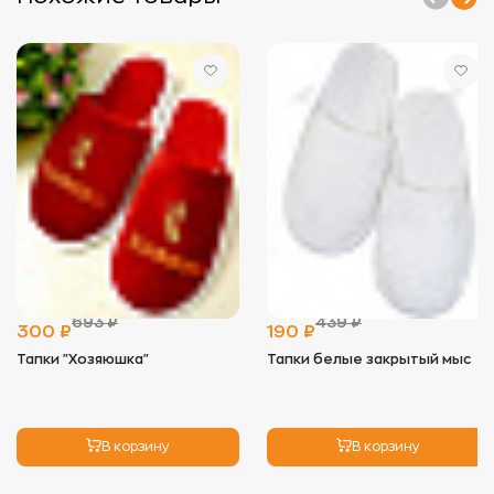
- Стирать изделия отдельно от вещей с
пуговицами, замками и липучками, чтобы
избежать зацепок.
- Используйте мягкие моющие средства,
предпочтительно гели, и минимальное
количество кондиционера, так как он снижает
впитывающие свойства ткани.
- Оптимальная температура для стирки — 40°C. В
некоторых случаях (например, для полотенец)
допустимо повышение температуры до 60°C, но
регулярно стирать при высокой температуре не
рекомендуется.
2.
Сушка:
- Избегайте длительного воздействия прямых
солнечных лучей, чтобы цвет не выгорал.
- Идеальный вариант — сушка на воздухе, но
можно использовать сушильную машину на
693 ₽
439 ₽
низких оборотах. Это помогает сохранить
300 ₽
190 ₽
мягкость изделия.
Тапки "Хозяюшка"
Тапки белые закрытый мыс
3.
Глажка:
- Махровые изделия не нуждаются в глажке, так
как ворс может примяться. Если необходимо,
используйте режим деликатной глажки с низкой
В корзину
В корзину
температурой.
4.
Хранение: