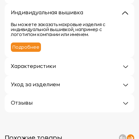
Индивидуальная вышивка
Вы можете заказать махровые изделия с
индивидуальной вышивкой, например с
логотипом компании или именем.
Подробнее
Характеристики
Плотность: 400 г/кв.м.
Материал: 100% хлопок
Уход за изделием
Уход за махровыми изделиями требует внимания,
чтобы сохранить их мягкость, впитывающие
Отзывы
свойства и яркость цвета.
Вот несколько рекомендаций:
Отзывов еще нет
1.
Стирка:
- Перед первой стиркой рекомендуется
прополоскать махровые изделия в холодной воде
без моющего средства.
Похожие товары