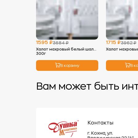
1595 ₽
1715 ₽
3684 ₽
3962 ₽
Халат махровый белый шаль
Халат махровы
300г
В корзину
В к
Вам может быть ин
Контакты
г. Кохма, ул.