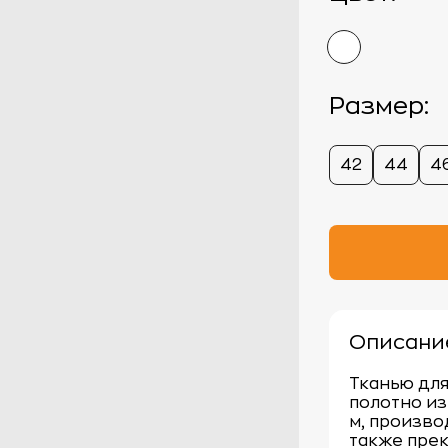
Размер:
42
44
4
Описани
Тканью дл
полотно из
м, произво
также прек