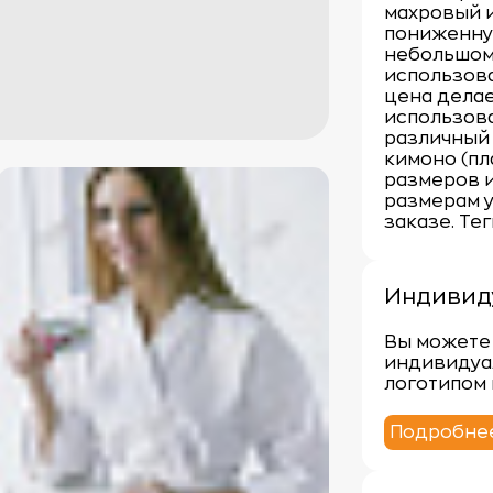
махровый 
пониженну
небольшом
использова
цена делае
использова
различный 
кимоно (пл
размеров и
размерам 
заказе. Те
Индивид
Вы можете 
индивидуа
логотипом 
Подробне