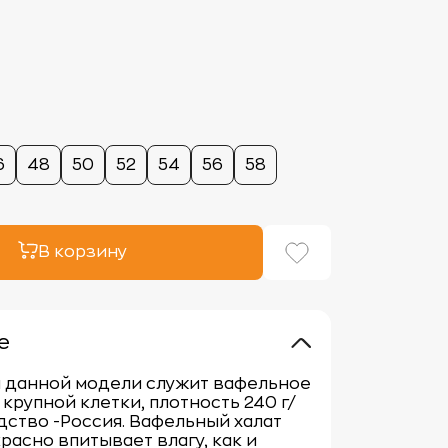
6
48
50
52
54
56
58
В корзину
е
я данной модели служит вафельное
 крупной клетки, плотность 240 г/
дство -Россия. Вафельный халат
расно впитывает влагу, как и