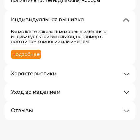
полиэтилена . Теги: Для бани, Наборы
Индивидуальная вышивка
Вы можете заказать махровые изделия с
индивидуальной вышивкой, например с
логотипом компании или именем.
Подробнее
Характеристики
Плотность: 300г/м
Материал: 100% хлопок
Уход за изделием
Уход за махровыми изделиями требует внимания,
чтобы сохранить их мягкость, впитывающие
Отзывы
свойства и яркость цвета.
Вот несколько рекомендаций:
Отзывов еще нет
1.
Стирка:
- Перед первой стиркой рекомендуется
прополоскать махровые изделия в холодной воде