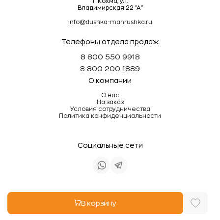
г. Кохма, ул.
Владимирская 22 "А"
info@dushka-mahrushka.ru
Телефоны отдела продаж
8 800 550 9918
8 800 200 1889
О компании
О нас
На заказ
Условия сотрудничества
Политика конфиденциальности
Социальные сети
Информация на сайте не является публичной
В корзину
офертой
Разработка site.zone