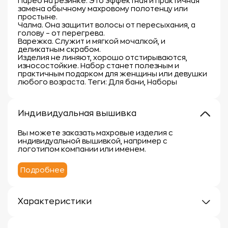
Парео на резинке. Это эффектная и практичная
замена обычному махровому полотенцу или
простыне.
Чалма. Она защитит волосы от пересыхания, а
голову – от перегрева.
Варежка. Служит и мягкой мочалкой, и
деликатным скрабом.
Изделия не линяют, хорошо отстирываются,
износостойкие. Набор станет полезным и
практичным подарком для женщины или девушки
любого возраста. Теги: Для бани, Наборы
Индивидуальная вышивка
Вы можете заказать махровые изделия с
индивидуальной вышивкой, например с
логотипом компании или именем.
Подробнее
Характеристики
Плотность: 300г/м