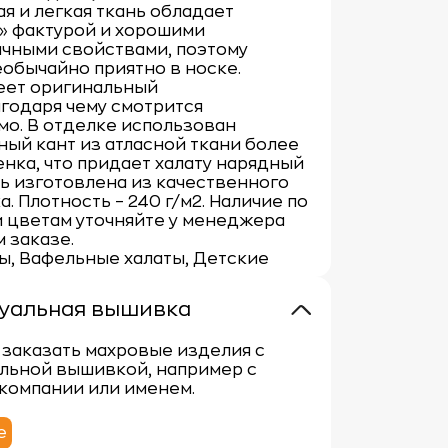
ая и легкая ткань обладает
» фактурой и хорошими
ичными свойствами, поэтому
обычайно приятно в носке.
еет оригинальный
годаря чему смотрится
о. В отделке использован
ый кант из атласной ткани более
енка, что придает халату нарядный
ь изготовлена из качественного
а. Плотность – 240 г/м2. Наличие по
 цветам уточняйте у менеджера
 заказе.
ты, Вафельные халаты, Детские
уальная вышивка
заказать махровые изделия с
льной вышивкой, например с
компании или именем.
е