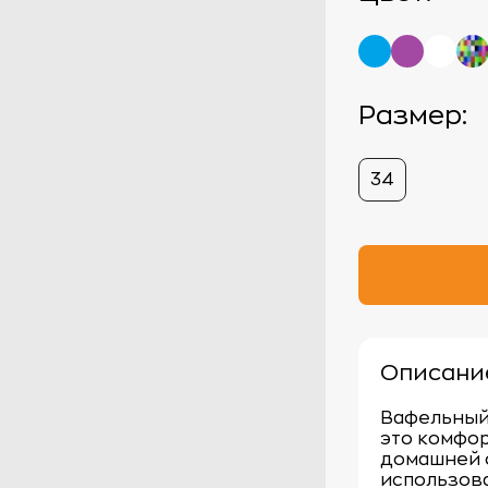
Размер:
34
Описани
Вафельный 
это комфо
домашней 
использова