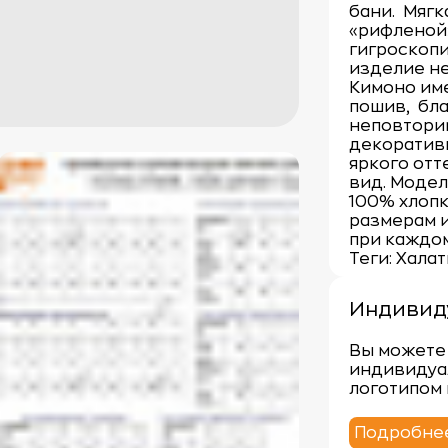
бани. Мягк
«рифленой
гигроскоп
изделие не
Кимоно им
пошив, бла
неповторим
декоративн
яркого отт
вид. Модел
100% хлопк
размерам и
при каждом
Теги: Хала
Индивид
Вы можете 
индивидуа
логотипом 
Подробне