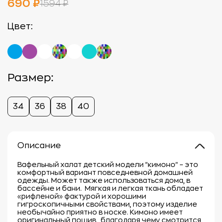
690 ₽
1594 ₽
Цвет:
Размер:
34
36
38
40
Описание
Вафельный халат детский модели "кимоно" – это
комфортный вариант повседневной домашней
одежды. Может также использоваться дома, в
бассейне и бани. Мягкая и легкая ткань обладает
«рифленой» фактурой и хорошими
гигроскопичными свойствами, поэтому изделие
необычайно приятно в носке. Кимоно имеет
оригинальный пошив, благодаря чему смотрится