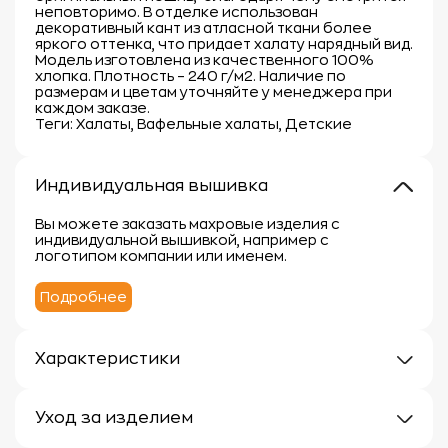
неповторимо. В отделке использован
декоративный кант из атласной ткани более
яркого оттенка, что придает халату нарядный вид.
Модель изготовлена из качественного 100%
хлопка. Плотность – 240 г/м2. Наличие по
размерам и цветам уточняйте у менеджера при
каждом заказе.
Теги: Халаты, Вафельные халаты, Детские
Индивидуальная вышивка
Вы можете заказать махровые изделия с
индивидуальной вышивкой, например с
логотипом компании или именем.
Подробнее
Характеристики
Плотность: 240г/м
Материал: 100% хлопок
Уход за изделием