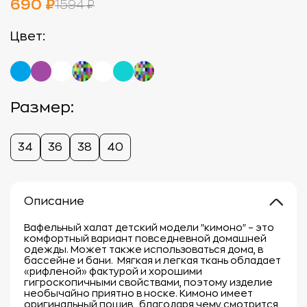
690 ₽
1594 ₽
Цвет:
Размер:
34
36
38
40
Описание
Вафельный халат детский модели "кимоно" – это
комфортный вариант повседневной домашней
одежды. Может также использоваться дома, в
бассейне и бани. Мягкая и легкая ткань обладает
«рифленой» фактурой и хорошими
гигроскопичными свойствами, поэтому изделие
необычайно приятно в носке. Кимоно имеет
оригинальный пошив, благодаря чему смотрится