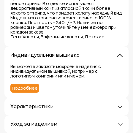
неповторимо. В отделке использован
декоративный кант из атласной ткани более
яркого оттенка, что придает халату нарядный вид.
Модель изготовлена из качественного 100%
хлопка. Плотность – 240 г/м2. Наличие по
размерам и цветам уточняйте у менеджера при
каждом заказе.
Теги: Халаты, Вафельные халаты, Детские
Индивидуальная вышивка
Вы можете заказать махровые изделия с
индивидуальной вышивкой, например с
логотипом компании или именем.
Подробнее
Характеристики
Плотность: 240г/м
Материал: 100% хлопок
Уход за изделием