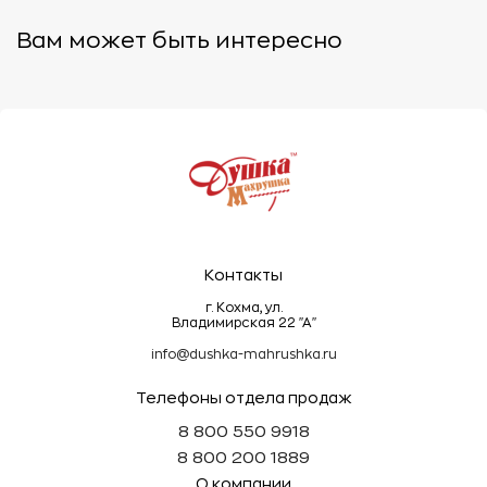
4.
Хранение:
- Храните изделия в сухом месте, чтобы избежать
Вам может быть интересно
появления плесени.
- Не рекомендуется складывать махровые вещи
под тяжелыми предметами, так как это может
деформировать ворс.
Эти простые правила помогут сохранить
махровые изделия мягкими, пушистыми и
долговечными!
Контакты
г. Кохма, ул.
Владимирская 22 "А"
info@dushka-mahrushka.ru
Телефоны отдела продаж
8 800 550 9918
8 800 200 1889
О компании