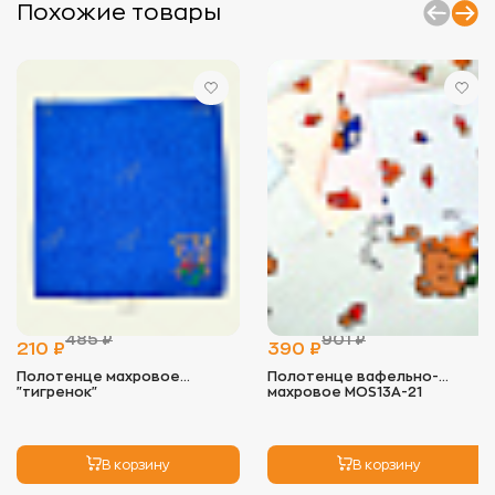
без моющего средства.
Похожие товары
- Стирать изделия отдельно от вещей с
пуговицами, замками и липучками, чтобы
избежать зацепок.
- Используйте мягкие моющие средства,
предпочтительно гели, и минимальное
количество кондиционера, так как он снижает
впитывающие свойства ткани.
- Оптимальная температура для стирки — 40°C. В
некоторых случаях (например, для полотенец)
допустимо повышение температуры до 60°C, но
регулярно стирать при высокой температуре не
рекомендуется.
2.
Сушка:
- Избегайте длительного воздействия прямых
солнечных лучей, чтобы цвет не выгорал.
- Идеальный вариант — сушка на воздухе, но
можно использовать сушильную машину на
485 ₽
901 ₽
низких оборотах. Это помогает сохранить
210 ₽
390 ₽
мягкость изделия.
Полотенце махровое
Полотенце вафельно-
"тигренок"
махровое MOS13A-21
3.
Глажка:
- Махровые изделия не нуждаются в глажке, так
как ворс может примяться. Если необходимо,
используйте режим деликатной глажки с низкой
В корзину
В корзину
температурой.