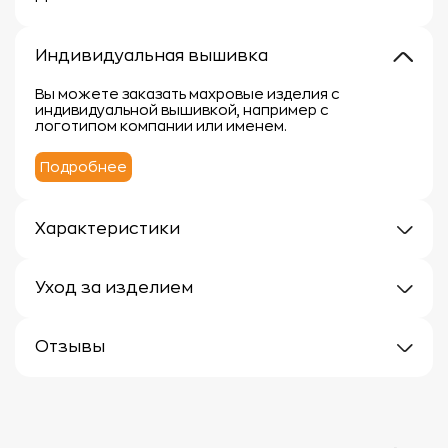
Индивидуальная вышивка
Вы можете заказать махровые изделия с
индивидуальной вышивкой, например с
логотипом компании или именем.
Подробнее
Характеристики
Плотность: 400 г/кв.м.
Материал: 100% хлопок
Уход за изделием
Уход за махровыми изделиями требует внимания,
чтобы сохранить их мягкость, впитывающие
Отзывы
свойства и яркость цвета.
Вот несколько рекомендаций:
Отзывов еще нет
1.
Стирка:
- Перед первой стиркой рекомендуется
прополоскать махровые изделия в холодной воде