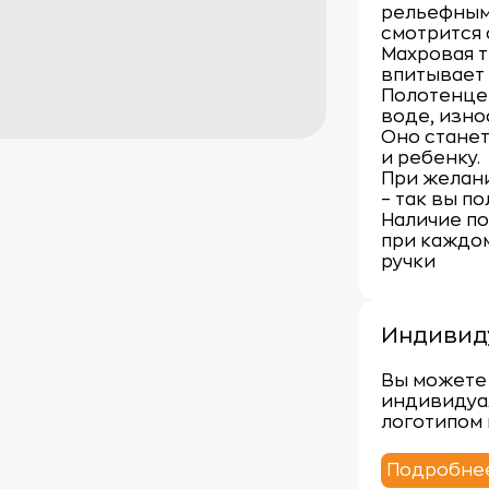
рельефным
смотрится 
Махровая т
впитывает 
Полотенце 
воде, изно
Оно станет
и ребенку.
При желан
– так вы по
Наличие по
при каждом
ручки
Индивид
Вы можете 
индивидуа
логотипом 
Подробне