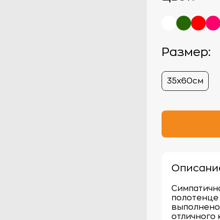
Размер:
35х60см
Описани
Симпатичн
полотенце 
выполнено 
отличного 