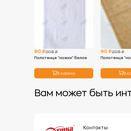
90 ₽
90 ₽
208 ₽
208 ₽
Полотенце "ножки" белое
Полотенце "н
В корзину
В к
Вам может быть ин
Контакты