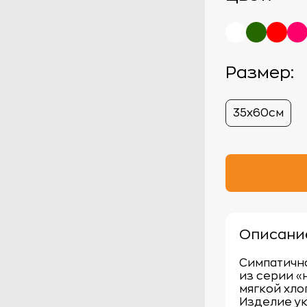
Размер:
35х60см
Описани
Симпатичн
из серии «
мягкой хло
Изделие у