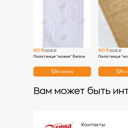
90 ₽
90 ₽
208 ₽
208 ₽
Полотенце "ножки" белое
Полотенце "н
В корзину
В к
Вам может быть ин
Контакты