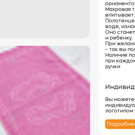
орнаментом
Махровая т
впитывает 
Полотенце 
воде, изно
Оно станет
и ребенку.
При желан
– так вы по
Наличие по
при каждом
ручки
Индивид
Вы можете 
индивидуа
логотипом 
Подробне