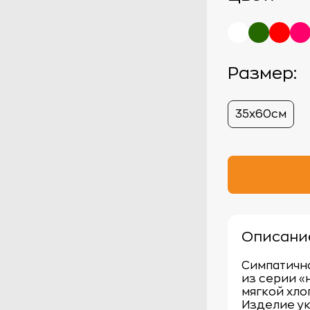
Размер:
35х60см
Описани
Симпатичн
из серии «
мягкой хло
Изделие у