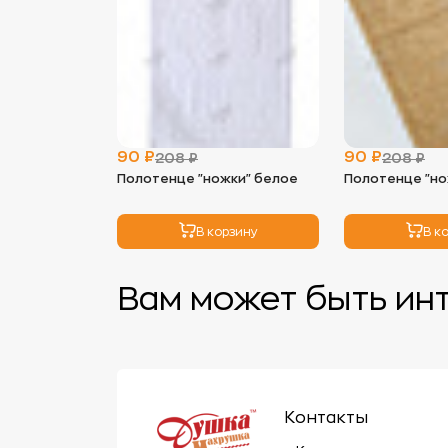
90 ₽
90 ₽
208 ₽
208 ₽
Полотенце "ножки" белое
Полотенце "н
В корзину
В к
Вам может быть ин
Контакты