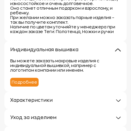
износостойкое и очень долговечное.
Оно станет отличным подарком и взрослому, и
ребенку.
При желании можно заказать парные изделия –
так вы получите комплект.
Наличие по цветам уточняйте у менеджера при
каждом заказе Теги: Полотенца, Ножки и ручки
Индивидуальная вышивка
Вы можете заказать махровые изделия с
индивидуальной вышивкой, например с
логотипом компании или именем.
Подробнее
Характеристики
Плотность: 400г/м
Материал: 100% хлопок
Уход за изделием
Уход за махровыми изделиями требует внимания,