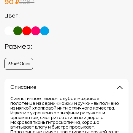
90 ₽
208 ₽
Цвет:
Размер:
35х60см
Описание
Симпатичное темно-голубое махровое
полотенце из серии «ножки и ручки» выполнено
из мягкой хлопковой нити отличного качества.
Изделие украшено рельефным рисунком и
орнаментом, смотрится стильно и дорого.
Махровая ткань гигроскопична, хорошо
впитывает влагу и быстро просыхает.
Полотенце не линяет при стирке в горячей воде,