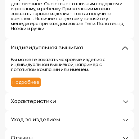
долговечное. Оно станет отличным подарком и
взрослому, и ребенку. При желании можно
заказать парные изделия – так вы получите
комплект. Наличие по цветам уточняйте у
менеджера при каждом заказе Теги: Полотенца,
Ножки и ручки
Индивидуальная вышивка
Вы можете заказать махровые изделия с
индивидуальной вышивкой, например с
логотипом компании или именем.
Подробнее
Характеристики
Плотность: 400г/м
Материал: 100% хлопок
Уход за изделием
Уход за махровыми изделиями требует внимания,
чтобы сохранить их мягкость, впитывающие
Отзывы