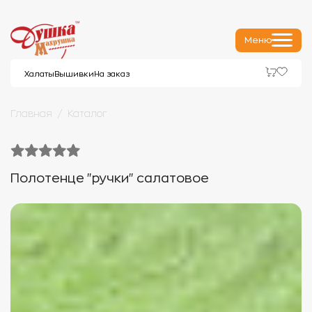
Меню
Халаты
Вышивки
На заказ
Главная
Каталог
Полотенце "ручки" салатовое