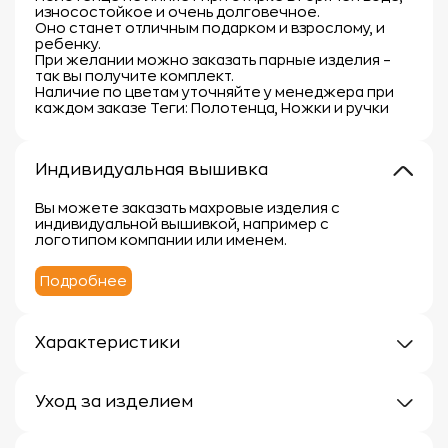
износостойкое и очень долговечное.
Оно станет отличным подарком и взрослому, и
ребенку.
При желании можно заказать парные изделия –
так вы получите комплект.
Наличие по цветам уточняйте у менеджера при
каждом заказе Теги: Полотенца, Ножки и ручки
Индивидуальная вышивка
Вы можете заказать махровые изделия с
индивидуальной вышивкой, например с
логотипом компании или именем.
Подробнее
Характеристики
Плотность: 400г/м
Материал: 100% хлопок
Уход за изделием
Уход за махровыми изделиями требует внимания,