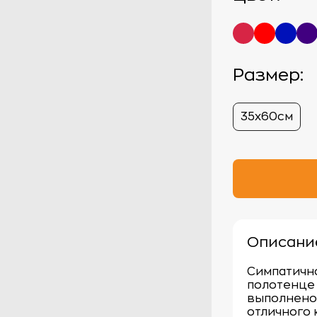
Размер:
35х60см
Описани
Симпатичн
полотенце 
выполнено 
отличного 