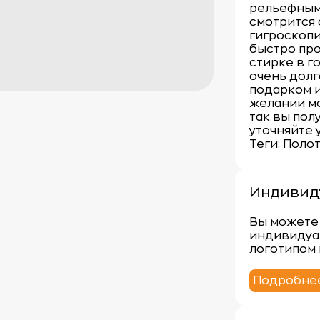
рельефным
смотрится 
гигроскопи
быстро про
стирке в г
очень долг
подарком и
желании мо
так вы пол
уточняйте 
Теги: Поло
Индивид
Вы можете 
индивидуа
логотипом 
Подробне