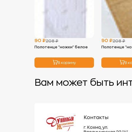
90 ₽
90 ₽
208 ₽
208 ₽
Полотенце "ножки" белое
Полотенце "н
В корзину
В к
Вам может быть ин
Контакты
г. Кохма, ул.