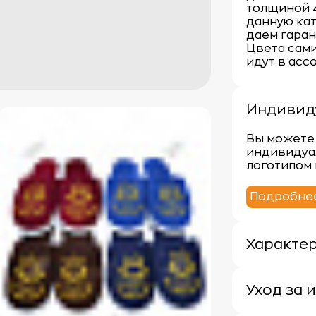
толщиной 4
данную ка
даем гаран
Цвета сами
идут в асс
Индивид
Вы можете 
индивидуа
логотипом 
Подробне
Характе
Плотность: 
Материал: 
Уход за 