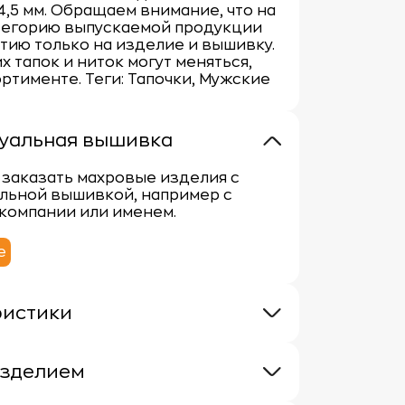
,5 мм. Обращаем внимание, что на
тегорию выпускаемой продукции
тию только на изделие и вышивку.
х тапок и ниток могут меняться,
ортименте. Теги: Тапочки, Мужские
уальная вышивка
заказать махровые изделия с
льной вышивкой, например с
компании или именем.
е
ристики
380 г/кв.м.
100% хлопок
изделием