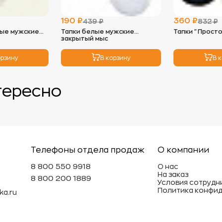
солнечных 
- Идеальны
190 ₽
360 ₽
439 ₽
832 ₽
можно исп
ые мужские
Тапки белые мужские
Тапки "Просто
низких обо
закрытый мыс
мягкость и
орзину
В корзину
В 
3.
Глажка:
- Махровые
так как во
тересно
необходим
глажки с н
4.
Хранение
- Храните 
избежать п
- Не реком
Телефоны отдела продаж
О компании
вещи под т
может деф
8 800 550 9918
О нас
На заказ
8 800 200 1889
Условия сотрудн
Эти просты
Политика конфи
ka.ru
махровые и
долговечн