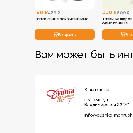
190 ₽
350 ₽
439 ₽
809 ₽
Тапки синие закрытый мыс
Тапки велюров
однотонные
В корзину
В к
Вам может быть ин
Контакты
г. Кохма, ул.
Владимирская 22 "А"
info@dushka-mahrush