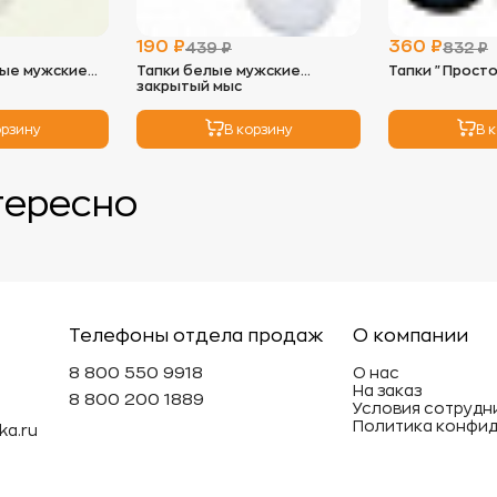
солнечных 
- Идеальны
190 ₽
360 ₽
439 ₽
832 ₽
можно исп
ые мужские
Тапки белые мужские
Тапки "Просто
низких обо
закрытый мыс
мягкость и
орзину
В корзину
В 
3.
Глажка:
- Махровые
так как во
тересно
необходим
глажки с н
4.
Хранение
- Храните 
избежать п
- Не реком
Телефоны отдела продаж
О компании
вещи под т
может деф
8 800 550 9918
О нас
На заказ
8 800 200 1889
Условия сотрудн
Эти просты
Политика конфи
ka.ru
махровые и
долговечн