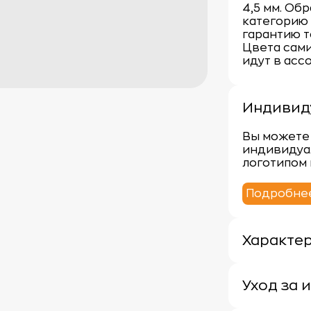
4,5 мм. Об
категорию
гарантию т
Цвета сами
идут в асс
Индивид
Вы можете 
индивидуа
логотипом 
Подробне
Характе
Плотность: 
Материал: 
Уход за 