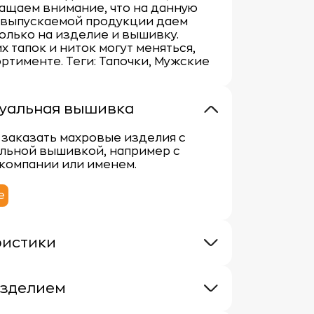
ращаем внимание, что на данную
 выпускаемой продукции даем
олько на изделие и вышивку.
х тапок и ниток могут меняться,
ортименте. Теги: Тапочки, Мужские
уальная вышивка
заказать махровые изделия с
льной вышивкой, например с
компании или именем.
е
ристики
380 г/кв.м.
100% хлопок
изделием