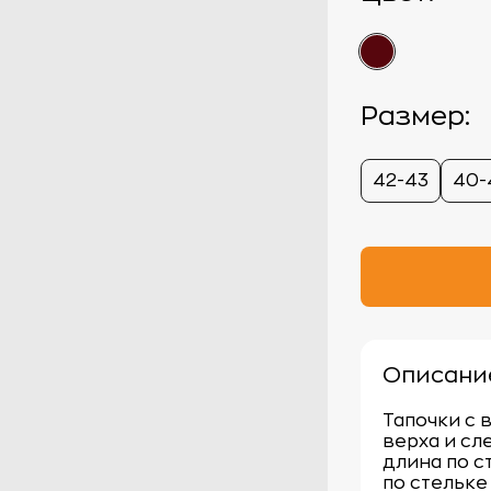
Размер:
42-43
40-
Описани
Тапочки с 
верха и сл
длина по с
по стельке