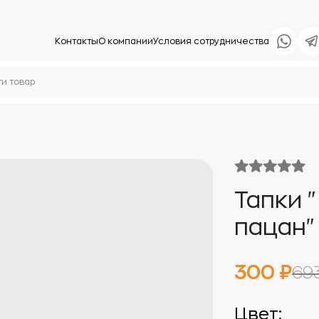
Контакты
О компании
Условия сотрудничества
Тапки 
пацан"
300 ₽
69
Цвет: