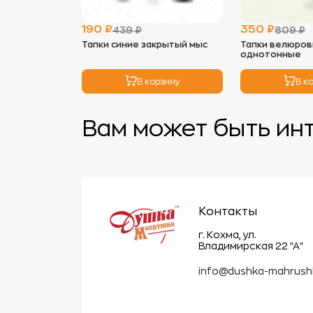
190 ₽
350 ₽
439 ₽
809 ₽
Тапки синие закрытый мыс
Тапки велюров
однотонные
В корзину
В к
Вам может быть ин
Контакты
г. Кохма, ул.
Владимирская 22 "А"
info@dushka-mahrush