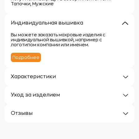
Тапочки, Мужские
Индивидуальная вышивка
Вы можете заказать махровые изделия с
индивидуальной вышивкой, например с
логотипом компании или именем.
Подробнее
Характеристики
Плотность: 380 г/кв.м.
Материал: 100% хлопок
Уход за изделием
Уход за махровыми изделиями требует внимания,
чтобы сохранить их мягкость, впитывающие
Отзывы
свойства и яркость цвета.
Вот несколько рекомендаций:
Отзывов еще нет
1.
Стирка:
- Перед первой стиркой рекомендуется