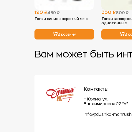
190 ₽
350 ₽
439 ₽
809 ₽
Тапки синие закрытый мыс
Тапки велюров
однотонные
В корзину
В к
Вам может быть ин
Контакты
г. Кохма, ул.
Владимирская 22 "А"
info@dushka-mahrush