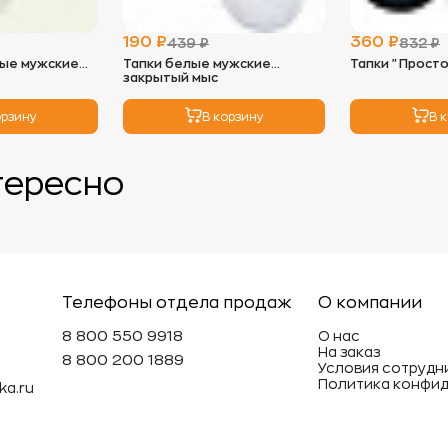
солнечных 
- Идеальны
190 ₽
360 ₽
439 ₽
832 ₽
можно исп
ые мужские
Тапки белые мужские
Тапки "Просто
низких обо
закрытый мыс
мягкость и
орзину
В корзину
В 
3.
Глажка:
- Махровые
так как во
тересно
необходим
глажки с н
4.
Хранение
- Храните 
избежать п
- Не реком
Телефоны отдела продаж
О компании
вещи под т
может деф
8 800 550 9918
О нас
На заказ
8 800 200 1889
Условия сотрудн
Эти просты
Политика конфи
ka.ru
махровые и
долговечн