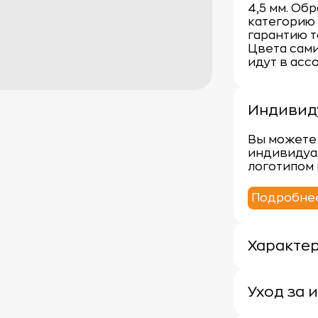
4,5 мм. Об
категорию
гарантию т
Цвета сами
идут в асс
Индивид
Вы можете 
индивидуа
логотипом 
Подробне
Характе
Плотность: 
Материал: 
Уход за 