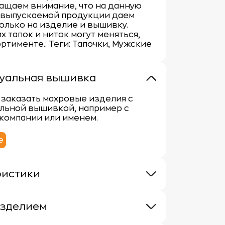
ращаем внимание, что на данную
 выпускаемой продукции даем
олько на изделие и вышивку.
х тапок и ниток могут меняться,
ортименте.. Теги: Тапочки, Мужские
уальная вышивка
заказать махровые изделия с
льной вышивкой, например с
компании или именем.
е
ристики
380 г/кв.м.
100% хлопок
изделием