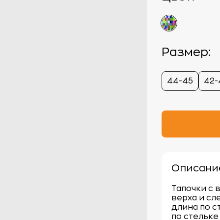
Размер:
44-45
42-
Описани
Тапочки с 
верха и сл
длина по с
по стельке