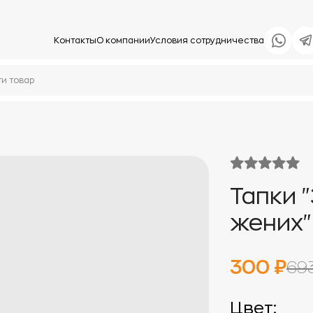
Контакты
О компании
Условия сотрудничества
Тапки 
жених"
300 ₽
69
Цвет: