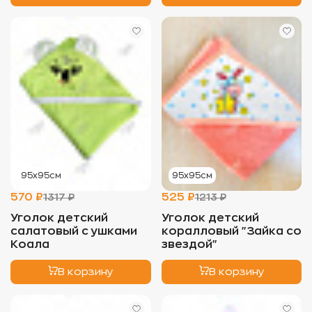
95х95см
95х95см
570 ₽
525 ₽
1317 ₽
1213 ₽
Уголок детский
Уголок детский
салатовый с ушками
коралловый "Зайка со
Коала
звездой"
В корзину
В корзину