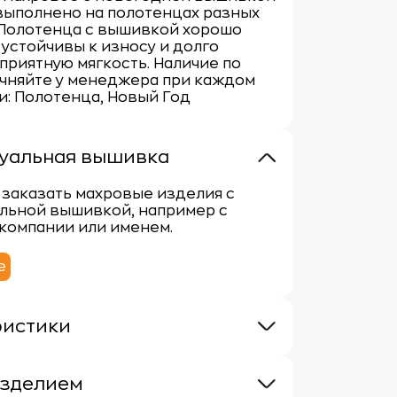
 выполнено на полотенцах разных
 Полотенца с вышивкой хорошо
 устойчивы к износу и долго
приятную мягкость. Наличие по
очняйте у менеджера при каждом
ги: Полотенца, Новый Год
уальная вышивка
заказать махровые изделия с
льной вышивкой, например с
компании или именем.
е
ристики
 400г/м
100% хлопок
изделием