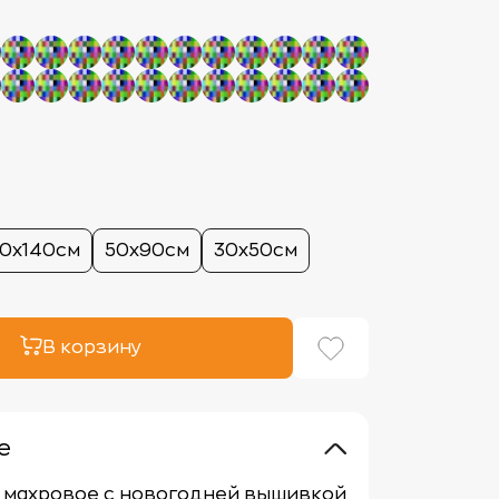
70х140см
50х90см
30х50см
В корзину
е
 махровое с новогодней вышивкой