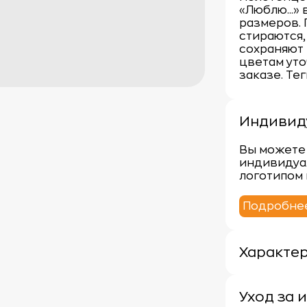
«Люблю...»
размеров.
стираются,
сохраняют 
цветам ут
заказе. Те
Индивид
Вы можете 
индивидуа
логотипом 
Подробне
Характе
Плотность:
Материал: 
Уход за 