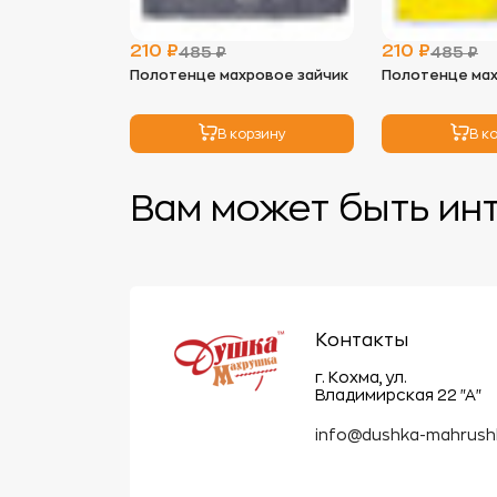
210 ₽
210 ₽
485 ₽
485 ₽
Полотенце махровое зайчик
Полотенце мах
В корзину
В к
Вам может быть ин
Контакты
г. Кохма, ул.
Владимирская 22 "А"
info@dushka-mahrush