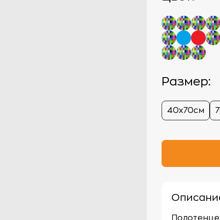
Размер:
40х70см
Описани
Полотенце