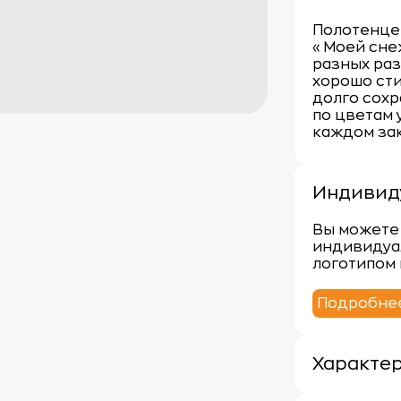
Полотенце
«Моей сне
разных ра
хорошо сти
долго сохр
по цветам 
каждом зак
Индивид
Вы можете 
индивидуа
логотипом 
Подробне
Характе