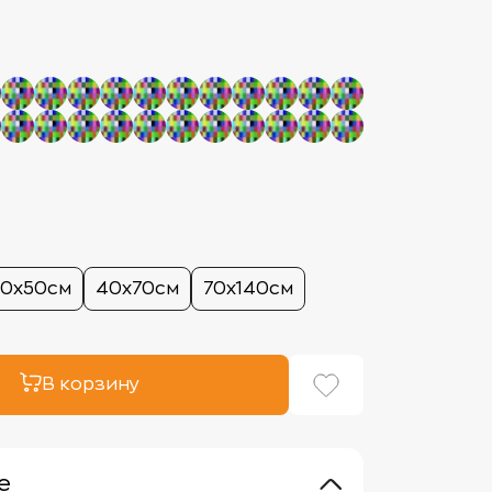
30х50см
40х70см
70х140см
В корзину
е