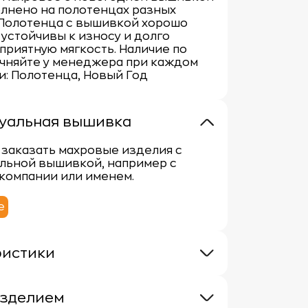
лнено на полотенцах разных
 Полотенца с вышивкой хорошо
 устойчивы к износу и долго
приятную мягкость. Наличие по
очняйте у менеджера при каждом
ги: Полотенца, Новый Год
уальная вышивка
заказать махровые изделия с
льной вышивкой, например с
компании или именем.
е
ристики
 400г/м
100% хлопок
изделием