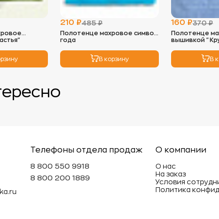
- Избегайт
солнечных 
210 ₽
160 ₽
485 ₽
370 ₽
- Идеальны
хровое
Полотенце махровое символ
Полотенце ма
можно исп
астья"
года
вышивкой "Кр
низких обо
мягкость и
орзину
В корзину
В 
3.
Глажка:
- Махровые
тересно
так как во
необходим
глажки с н
4.
Хранение
- Храните 
избежать п
Телефоны отдела продаж
О компании
- Не реком
вещи под т
8 800 550 9918
О нас
На заказ
может деф
8 800 200 1889
Условия сотрудн
Политика конфи
ka.ru
Эти просты
махровые и
долговечн