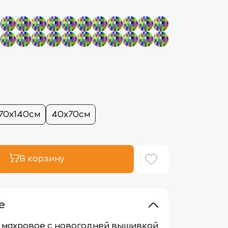
70х140см
40х70см
В корзину
е
 махровое с новогодней вышивкой