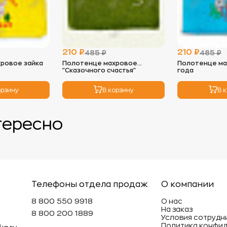
при высоко
2.
Сушка:
- Избегайт
солнечных 
210 ₽
210 ₽
485 ₽
485 ₽
- Идеальны
ровое зайка
Полотенце махровое
Полотенце ма
можно исп
"Сказочного счастья"
года
низких обо
мягкость и
орзину
В корзину
В 
3.
Глажка:
- Махровые
тересно
так как во
необходим
глажки с н
4.
Хранение
- Храните 
избежать п
Телефоны отдела продаж
О компании
- Не реком
вещи под т
8 800 550 9918
О нас
На заказ
может деф
8 800 200 1889
Условия сотрудн
Политика конфи