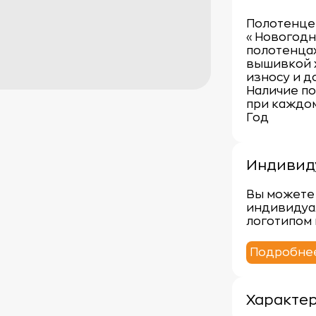
Полотенце
«Новогодн
полотенцах
вышивкой х
износу и д
Наличие по
при каждом
Год
Индивид
Вы можете 
индивидуа
логотипом 
Подробне
Характе