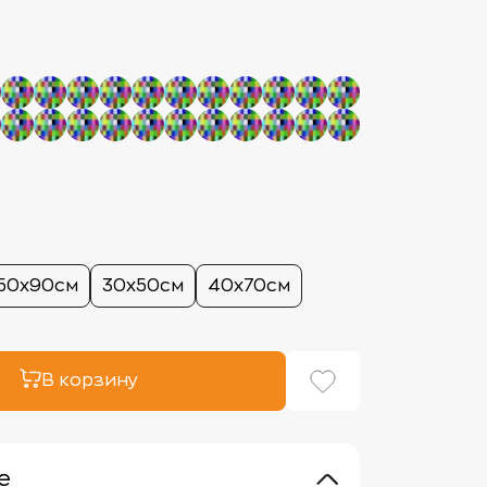
50х90см
30х50см
40х70см
В корзину
е