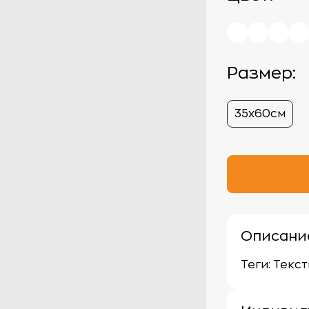
Размер:
35х60см
Описани
Теги: Текс