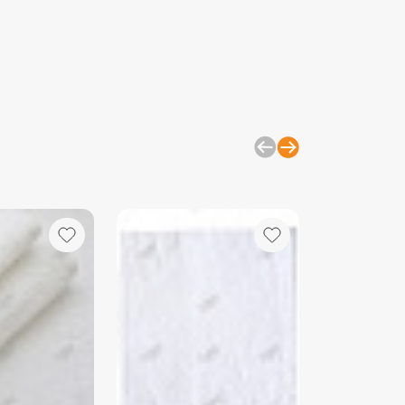
моющего средства.
изделия отдельно от вещей с
, замками и липучками, чтобы
ацепок.
йте мягкие моющие средства,
ельно гели, и минимальное
 кондиционера, так как он
питывающие свойства ткани.
ная температура для стирки —
которых случаях (например, для
) допустимо повышение
ы до 60°C, но регулярно стирать
й температуре не рекомендуется.
е длительного воздействия прямых
лучей, чтобы цвет не выгорал.
й вариант — сушка на воздухе, но
ользовать сушильную машину на
ротах. Это помогает сохранить
зделия.
 изделия не нуждаются в глажке,