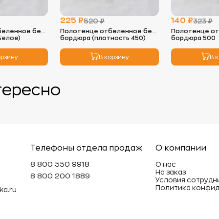
так как во
необходим
225 ₽
140 ₽
520 ₽
323 ₽
глажки с н
беленное без
Полотенце отбеленное без
Полотенце от
Белое)
бордюра (плотность 450)
бордюра 500
4.
Хранение
- Храните 
орзину
В корзину
В 
избежать п
- Не реком
вещи под т
тересно
может деф
Эти просты
махровые и
долговечн
Телефоны отдела продаж
О компании
8 800 550 9918
О нас
На заказ
8 800 200 1889
Условия сотрудн
Политика конфи
ka.ru