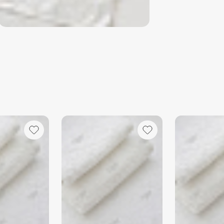
воде без 
- Стирать 
пуговицами
избежать з
- Использу
предпочтит
количество
снижает в
- Оптималь
40°C. В не
полотенец
температур
при высоко
2.
Сушка:
- Избегайт
солнечных 
- Идеальны
можно исп
низких обо
мягкость и
3.
Глажка:
- Махровые