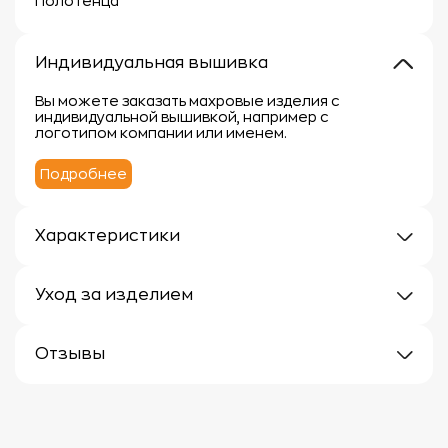
Полотенца
Индивидуальная вышивка
Вы можете заказать махровые изделия с
индивидуальной вышивкой, например с
логотипом компании или именем.
Подробнее
Характеристики
Плотность: 450г/м (одиночная петля)
Материал: 100% хлопок
Уход за изделием
Уход за махровыми изделиями требует внимания,
чтобы сохранить их мягкость, впитывающие
Отзывы
свойства и яркость цвета.
Вот несколько рекомендаций:
Отзывов еще нет
1.
Стирка:
- Перед первой стиркой рекомендуется
прополоскать махровые изделия в холодной воде