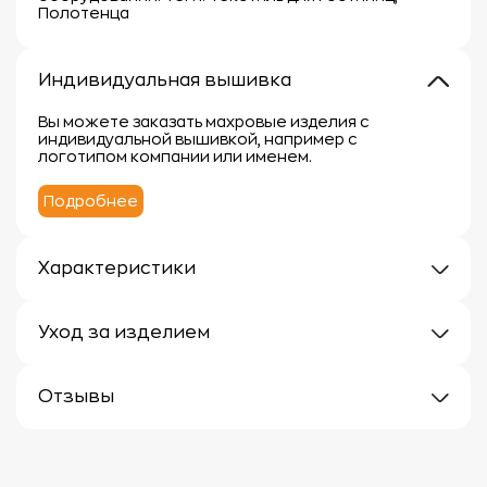
Полотенца
Индивидуальная вышивка
Вы можете заказать махровые изделия с
индивидуальной вышивкой, например с
логотипом компании или именем.
Подробнее
Характеристики
Плотность: 240г/м
Материал: 100% хлопок
Уход за изделием
Уход за махровыми изделиями требует внимания,
чтобы сохранить их мягкость, впитывающие
Отзывы
свойства и яркость цвета.
Вот несколько рекомендаций:
Отзывов еще нет
1.
Стирка:
- Перед первой стиркой рекомендуется