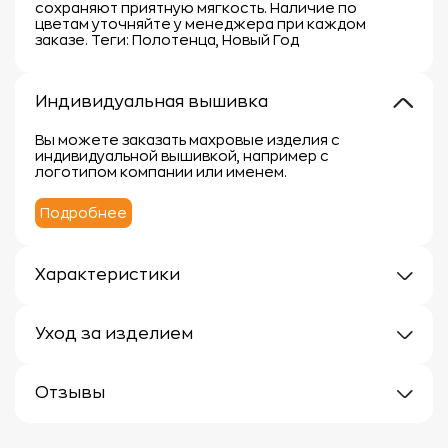
сохраняют приятную мягкость. Наличие по
цветам уточняйте у менеджера при каждом
заказе. Теги: Полотенца, Новый Год
Индивидуальная вышивка
Вы можете заказать махровые изделия с
индивидуальной вышивкой, например с
логотипом компании или именем.
Подробнее
Характеристики
Плотность: 400г/м
Материал: 100% хлопок
Уход за изделием
Уход за махровыми изделиями требует внимания,
чтобы сохранить их мягкость, впитывающие
Отзывы
свойства и яркость цвета.
Вот несколько рекомендаций:
Отзывов еще нет