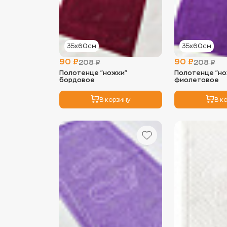
35х60см
35х60см
90 ₽
90 ₽
208 ₽
208 ₽
Полотенце "ножки"
Полотенце "но
бордовое
фиолетовое
В корзину
В к