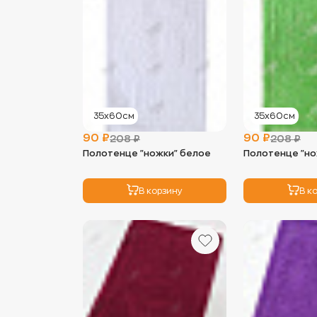
35х60см
35х60см
90 ₽
90 ₽
208 ₽
208 ₽
Полотенце "ножки" белое
Полотенце "но
В корзину
В к