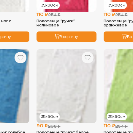
35х60см
35х60см
110 ₽
110 ₽
254 ₽
254 ₽
ног с
Полотенце "ручки"
Полотенце "р
малиновое
оранжевое
орзину
В корзину
В 
35х60см
35х60см
90 ₽
110 ₽
208 ₽
254 ₽
чки" голубое
Полотенце "ручки" белое
Полотенце "р