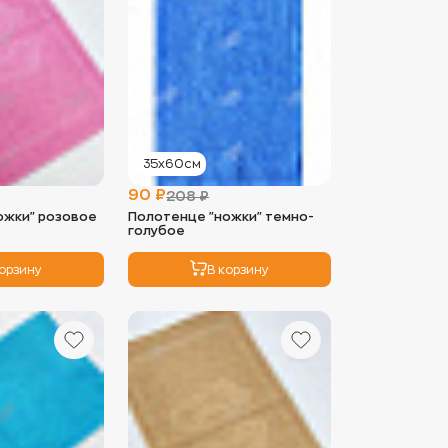
35х60см
90 ₽
208 ₽
ожки" розовое
Полотенце "ножки" темно-
голубое
корзину
В корзину