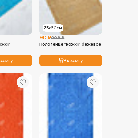
35х60см
90 ₽
208 ₽
ожки"
Полотенце "ножки" бежевое
корзину
В корзину