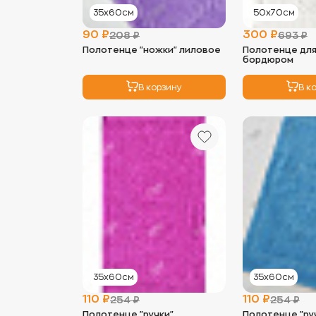
35х60см
50х70см
90 ₽
300 ₽
208 ₽
693 ₽
Полотенце "ножки" лиловое
Полотенце для 
бордюром
В корзину
В к
35х60см
35х60см
110 ₽
110 ₽
254 ₽
254 ₽
Полотенце "ручки"
Полотенце "ру