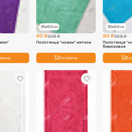
35х60см
35х60см
90 ₽
90 ₽
208 ₽
208 ₽
жки"
Полотенце "ножки" мятное
Полотенце "н
бирюзовое
орзину
В корзину
В 