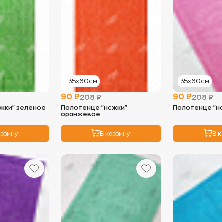
35х60см
35х60см
90 ₽
90 ₽
208 ₽
208 ₽
жки" зеленое
Полотенце "ножки"
Полотенце "н
оранжевое
орзину
В корзину
В 