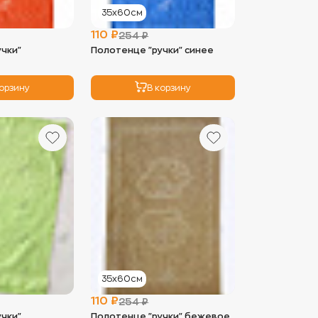
35х60см
110 ₽
254 ₽
учки"
Полотенце "ручки" синее
корзину
В корзину
35х60см
110 ₽
254 ₽
учки"
Полотенце "ручки" бежевое